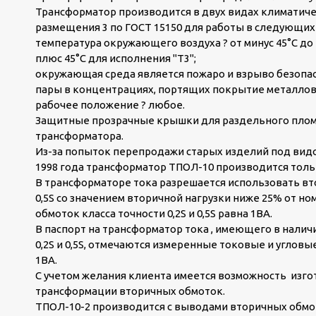
Трансформатор производится в двух видах климатичес
размещения 3 по ГОСТ 15150 для работы в следующих 
температура окружающего воздуха ? от минус 45°С до п
плюс 45°С для исполнения "Т3";
окружающая среда является пожаро и взрыво безопасн
пары в концентрациях, портящих покрытие металлов
рабочее положение ? любое.
Защитные прозрачные крышки для раздельного плом
трансформатора.
Из-за попыток перепродажи старых изделий под видом
1998 года трансформатор ТПОЛ-10 производится толь
В трансформаторе тока разрешается использовать вто
0,5S со значением вторичной нагрузки ниже 25% от н
обмоток класса точности 0,2S и 0,5S равна 1ВА.
В паспорт на трансформатор тока , имеющего в налич
0,2S и 0,5S, отмечаются измеренные токовые и углов
1ВА.
С учетом желания клиента имеется возможность из
трансформации вторичных обмоток.
ТПОЛ-10-2 производится с выводами вторичных обмо