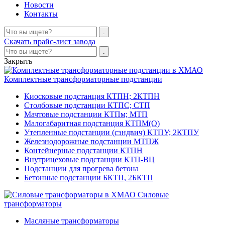
Новости
Контакты
Скачать прайс-лист завода
Закрыть
Комплектные трансформаторные подстанции
Киосковые подстанция КТПН; 2КТПН
Столбовые подстанции КТПС; СТП
Мачтовые подстанции КТПм; МТП
Малогабаритная подстанция КТПМ(О)
Утепленные подстанции (сэндвич) КТПУ; 2КТПУ
Железнодорожные подстанции МТПЖ
Контейнерные подстанции КТПН
Внутрицеховые подстанции КТП-ВЦ
Подстанции для прогрева бетона
Бетонные подстанции БКТП, 2БКТП
Силовые
трансформаторы
Масляные трансформаторы