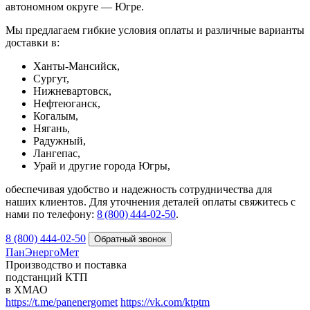
автономном округе — Югре.
Мы предлагаем гибкие условия оплаты и различные варианты
доставки в:
Ханты‑Мансийск,
Сургут,
Нижневартовск,
Нефтеюганск,
Когалым,
Нягань,
Радужный,
Лангепас,
Урай и другие города Югры,
обеспечивая удобство и надежность сотрудничества для
наших клиентов. Для уточнения деталей оплаты свяжитесь с
нами по телефону:
8 (800) 444‑02‑50
.
8 (800) 444-02-50
ПанЭнергоМет
Производство и поставка
подстанций КТП
в ХМАО
https://t.me/panenergomet
https://vk.com/ktptm