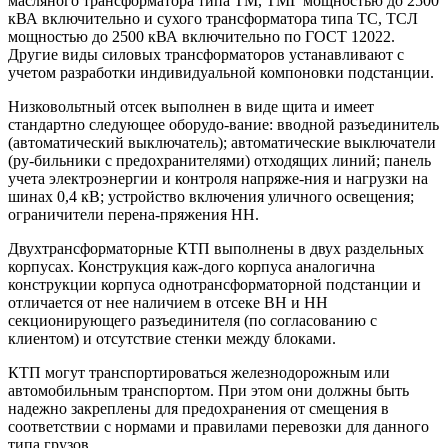
масляного трансформатора типа ТМ, ТМГ мощностью до 2500
кВА включительно и сухого трансформатора типа ТС, ТСЛ
мощностью до 2500 кВА включительно по ГОСТ 12022.
Другие виды силовых трансформаторов устанавливают с
учетом разработки индивидуальной компоновки подстанции.
Низковольтный отсек выполнен в виде щита и имеет
стандартно следующее оборудо-вание: вводной разъединитель
(автоматический выключатель); автоматические выключатели
(ру-бильники с предохранителями) отходящих линий; панель
учета электроэнергии и контроля напряже-ния и нагрузки на
шинах 0,4 кВ; устройство включения уличного освещения;
ограничители перена-пряжения НН.
Двухтрансформаторные КТП выполнены в двух раздельных
корпусах. Конструкция каж-дого корпуса аналогична
конструкции корпуса однотрансформаторной подстанции и
отличается от нее наличием в отсеке ВН и НН
секционирующего разъединителя (по согласованию с
клиентом) и отсутствие стенки между блоками.
КТП могут транспортироваться железнодорожным или
автомобильным транспортом. При этом они должны быть
надежно закреплены для предохранения от смещения в
соответствии с нормами и правилами перевозки для данного
типа грузов.