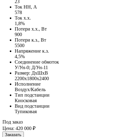
23
Ток НН, А
578
Ток х.х.
1,8%
Потери х.х., Вт
900
Потери к.з., Вт
5500
Напряжение к.з.
4,5%
Соединение обмоток
У/Ун-0; Д/Ун-11
Размер: ДхШхВ
2200х1800х2400
Исполнение
Воздух/Кабель
Тип подстанции
Киосковая
Вид подстанции
Тупиковая
Под заказ
Цена:
420 000 ₽