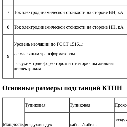
7
Ток электродинамической стойкости на стороне ВН, кА
8
Ток электродинамической стойкости на стороне НН, кА
Уровень изоляции по ГОСТ 1516.1:
- с масляным трансформатором
9
- с сухим трансформатором и с негорючим жидким
диэлектриком
Основные размеры подстанций КТПН
Тупиковая
Тупиковая
Прохо
воздух
Мощность,
воздух/воздух
кабель/кабель