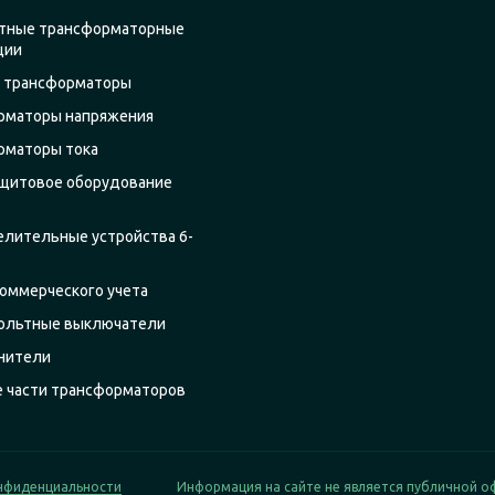
тные трансформаторные
ции
 трансформаторы
рматоры напряжения
рматоры тока
щитовое оборудование
елительные устройства 6-
оммерческого учета
ольтные выключатели
нители
е части трансформаторов
нфиденциальности
Информация на сайте не является публичной о