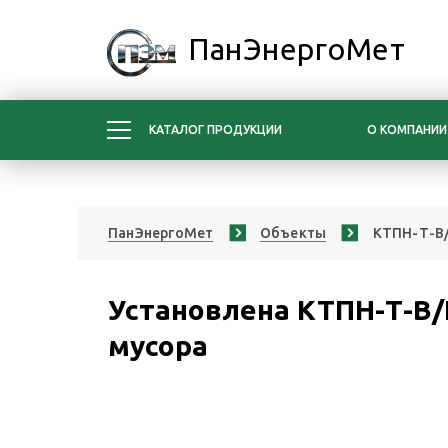
ПанЭнергоМет
КАТАЛОГ ПРОДУКЦИИ
О КОМПАНИИ
ПанЭнергоМет
Объекты
КТПН-Т-В/
Установлена КТПН-Т-В/К
мусора