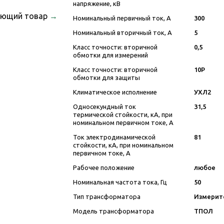
напряжение, кВ
ующий товар
→
Номинальный первичный ток, А
300
Номинальный вторичный ток, А
5
Класс точности: вторичной
0,5
обмотки для измерений
Класс точности: вторичной
10P
обмотки для защиты
Климатическое исполнение
УХЛ2
Односекундный ток
31,5
термической стойкости, кА, при
номинальном первичном токе, А
Ток электродинамической
81
стойкости, кА, при номинальном
первичном токе, А
Рабочее положение
любое
Номинальная частота тока, Гц
50
Тип трансформатора
Измерит
Модель трансформатора
ТПОЛ