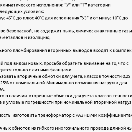
климатического исполнения: "У" или "Т" категории
следующих условиях:
 45°С до плюс 40°С для исполнения "У3" и от минус 10°С до
о безопасной , не содержит пыль, химически активные газы
 металлов и изоляцию;
ьного пломбирования вторичных выводов входят к комплек
 под видом новых, просьба обратить внимание на то, что с
дится только с литыми фланцами.
зовать вторичные обмотки для учета, классов точности 0,2S 
е 25% от номинальной. Минимально возможная нагрузка для
ВА.
го в наличии вторичные обмотки для учета классов точност
ые и угловые погрешности при номинальной вторичной нагру
жность изготовить трансформатор с РАЗНЫМИ коэффициента
чных обмоток из гибкого многожильного провода длиной 45