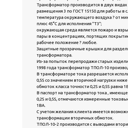
Трансформатор производится в двух видах 
размещения 3 по ГОСТ 15150 для работы в 
температура окружающего воздуха ? от минус
плюс 45°С для исполнения "Т3";
окружающая среда является пожаро и взрыв
пары в концентрациях, портящих покрытие
рабочее положение ? любое.
Защитные прозрачные крышки для раздел
трансформатора.
Из-за попыток перепродажи старых изделий
1998 года трансформатор ТПОЛ-10 произво
В трансформаторе тока разрешается исполь
0,5S со значением вторичной нагрузки ниж
обмоток класса точности 0,2S и 0,5S равна 1
В паспорт на трансформатор тока , имеюще
0,2S и 0,5S, отмечаются измеренные токов
1ВА.
С учетом желания клиента имеется возмо
трансформации вторичных обмоток.
ТПОЛ-10-2 производится с выводами втори