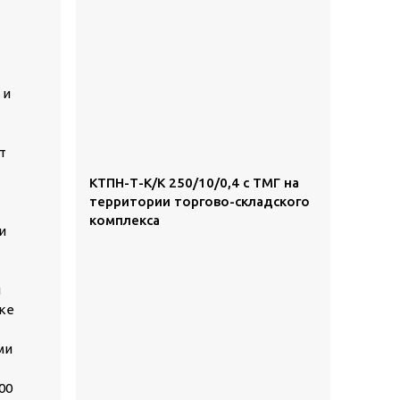
 и
т
КТПН-Т-К/К 250/10/0,4 с ТМГ на
территории торгово-складского
комплекса
и
и
зке
ми
00