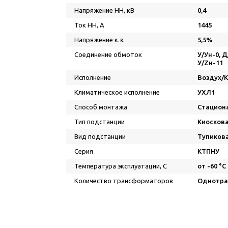
Напряжение НН, кВ
0,4
Ток НН, А
1445
Напряжение к.з.
5,5%
Соединение обмоток
У/Ун-0, Д
У/Zн-11
Исполнение
Воздух/
Климатическое исполнение
УХЛ1
Способ монтажа
Стацион
Тип подстанции
Киосков
Вид подстанции
Тупиков
Серия
КТПНУ
Температура эксплуатации, С
от -60 °C
Количество трансформаторов
Однотра