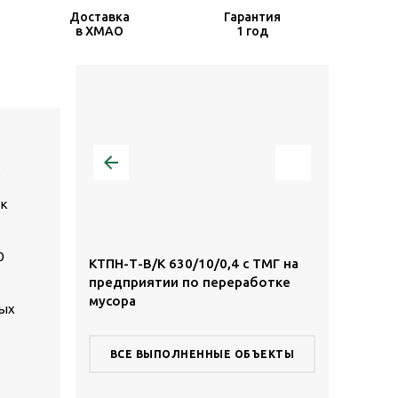
Доставка
Гарантия
в ХМАО
1 год
.
ак
0
,4 с ТМГ в
КТПН-Т-В/К 630/10/0,4 с ТМГ на
КТПН-Т-К/К 
предприятии по переработке
территории
мусора
комплекса
ных
ВСЕ ВЫПОЛНЕННЫЕ ОБЪЕКТЫ