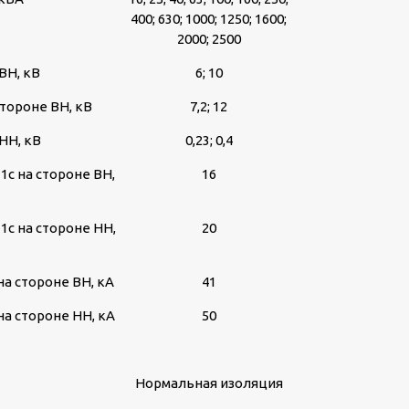
400; 630; 1000; 1250; 1600;
2000; 2500
ВН, кВ
6; 10
тороне ВН, кВ
7,2; 12
НН, кВ
0,23; 0,4
1с на стороне ВН,
16
1с на стороне НН,
20
а стороне ВН, кА
41
а стороне НН, кА
50
Нормальная изоляция