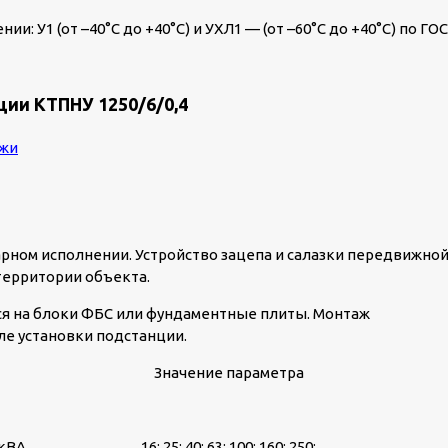
: У1 (от –40°C до +40°C) и УХЛ1 — (от –60°C до +40°C) по ГО
ии КТПНУ 1250/6/0,4
рном исполнении. Устройство зацепа и салазки передвижно
территории объекта.
я на блоки ФБС или фундаментные плиты. Монтаж
е установки подстанции.
Значение параметра
 кВА
16; 25; 40; 63; 100; 160; 250;