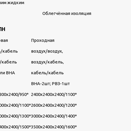
ючим жидким
Облегчённая изоляция
ПН
овая
Проходная
ь/кабель
воздух/воздух,
/кабель
воздух/кабель,
или ВНА
кабель/кабель
ВНА-2шт; РВЗ-1шт
800х2400/950*
2400х2400х2400/1100*
000х2400/1100*
2600х2400х2400/1200*
000х2400/1300*
3000х2400х2400/1400*
400х2400/1500*
3500х2400х2400/1600*