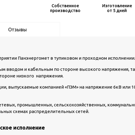
Собственное
Изготовление
производство
от 5 дней
Отзывы
риятии Панэнергомет в тупиковом и проходном исполнении
ым вводом и кабельным по стороне высокого напряжения, т
тороне низкого напряжения.
и, выпускаемые компанией «ПЭМ» на напряжение 6кВ или 1
КТПН-Т-К/К 630/10/0
пос. Шиловка
етевых, промышленных, сельскохозяйственных, коммуналь
льных схемах распределительных сетей.
ское исполнение