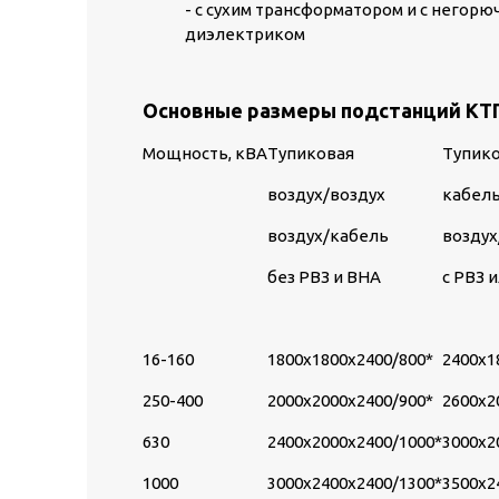
- с сухим трансформатором и с негор
диэлектриком
Основные размеры подстанций КТ
Мощность, кВА
Тупиковая
Тупик
воздух/воздух
кабел
воздух/кабель
воздух
без РВЗ и ВНА
с РВЗ 
16-160
1800х1800х2400/800*
2400х1
250-400
2000х2000х2400/900*
2600х2
630
2400х2000х2400/1000*
3000х2
1000
3000х2400х2400/1300*
3500х2