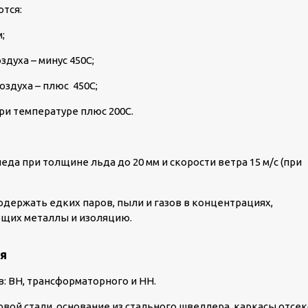
тся:
;
духа – минус 45
0
С;
оздуха – плюс 45
0
С;
при температуре плюс 20
0
С.
да при толщине льда до 20 мм и скорости ветра 15 м/с (при
держать едких паров, пыли и газов в концентрациях,
ющих металлы и изоляцию.
я
: ВН, трансформаторного и НН.
овой стали, основание из стального швеллера, каркасы отсе