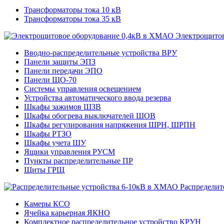
Трансформаторы тока 10 кВ
Трансформаторы тока 35 кВ
Электрощитов
Вводно-распределительные устройства ВРУ
Панели защиты ЭПЗ
Панели передачи ЭПО
Панели ЩО-70
Системы управления освещением
Устройства автоматического ввода резерва
Шкафы зажимов ШЗВ
Шкафы обогрева выключателей ШОВ
Шкафы регулирования напряжения ШРН, ШРПН
Шкафы РТЗО
Шкафы учета ШУ
Ящики управления РУСМ
Пункты распределительные ПР
Щиты ГРЩ
Распределит
Камеры КСО
Ячейка карьерная ЯКНО
Комплектное распределительное устройство КРУН