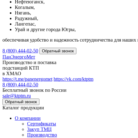
Нефтеюганск,
Когалым,
Нягань,
Радужный,
Лангепас,
Урай и другие города Югры,
обеспечивая удобство и надежность сотрудничества для наших 
8 (800) 444-02-50
ПанЭнергоМет
Производство и поставка
подстанций КТП
в ХМАО
https://t.me/panenergomet
https://vk.com/ktptm
8 (800) 444-02-50
Бесплатный звонок по России
sale@ktptm.ru
Каталог продукции
О компании
Сертификаты
Закуп ТМЦ
Производство