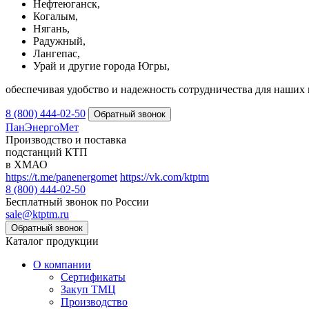
Нефтеюганск,
Когалым,
Нягань,
Радужный,
Лангепас,
Урай и другие города Югры,
обеспечивая удобство и надежность сотрудничества для наших 
8 (800) 444-02-50
ПанЭнергоМет
Производство и поставка
подстанций КТП
в ХМАО
https://t.me/panenergomet
https://vk.com/ktptm
8 (800) 444-02-50
Бесплатный звонок по России
sale@ktptm.ru
Каталог продукции
О компании
Сертификаты
Закуп ТМЦ
Производство