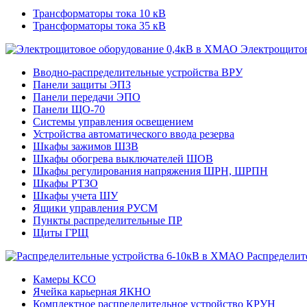
Трансформаторы тока 10 кВ
Трансформаторы тока 35 кВ
Электрощитов
Вводно-распределительные устройства ВРУ
Панели защиты ЭПЗ
Панели передачи ЭПО
Панели ЩО-70
Системы управления освещением
Устройства автоматического ввода резерва
Шкафы зажимов ШЗВ
Шкафы обогрева выключателей ШОВ
Шкафы регулирования напряжения ШРН, ШРПН
Шкафы РТЗО
Шкафы учета ШУ
Ящики управления РУСМ
Пункты распределительные ПР
Щиты ГРЩ
Распределит
Камеры КСО
Ячейка карьерная ЯКНО
Комплектное распределительное устройство КРУН