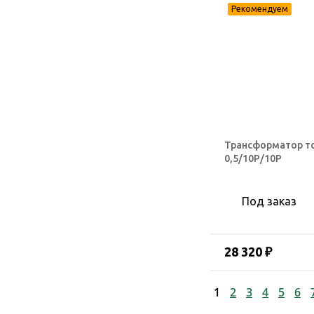
Трансформатор то
0,5/10Р/10Р
Под заказ
28 320 ₽
1
2
3
4
5
6