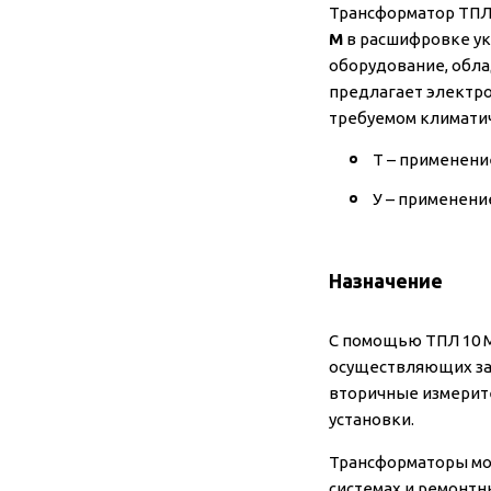
Трансформатор ТПЛ 
М
в расшифровке ук
оборудование, обл
предлагает электро
требуемом климати
Т – применение
У – применение
Назначение
С помощью ТПЛ 10 М
осуществляющих защ
вторичные измерите
установки.
Трансформаторы мож
системах и ремонтн