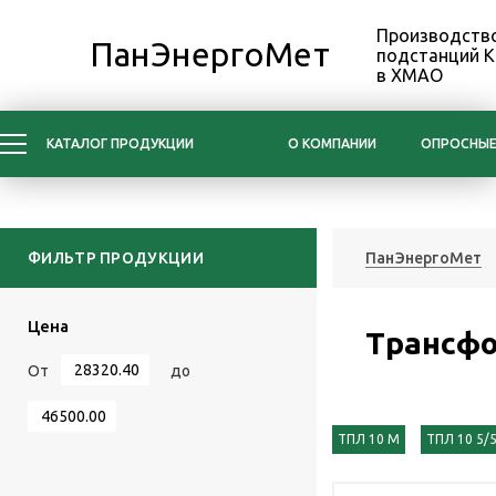
Производство
ПанЭнергоМет
подстанций 
в ХМАО
КАТАЛОГ ПРОДУКЦИИ
О КОМПАНИИ
ОПРОСНЫЕ
ФИЛЬТР ПРОДУКЦИИ
ПанЭнергоМет
Цена
Трансф
От
до
ТПЛ 10 М
ТПЛ 10 5/