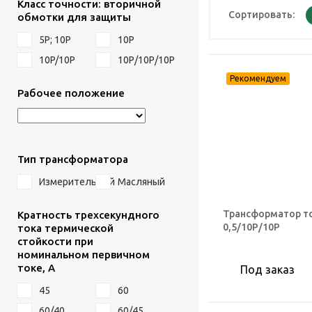
Класс точности: вторичной
Сортировать:
обмотки для защиты
5Р; 10Р
10P
10P/10P
10Р/10Р/10Р
Рабочее положение
Тип трансформатора
Измерительный
Масляный
Трансформатор то
Кратность трехсекундного
0,5/10Р/10Р
тока термической
стойкости при
номинальном первичном
токе, А
Под заказ
45
60
60/40
60/45