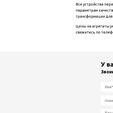
Все устройства пер
параметрам качеств
трансформации для 
Цены на агрегаты у
свяжитесь по телеф
У в
Звон