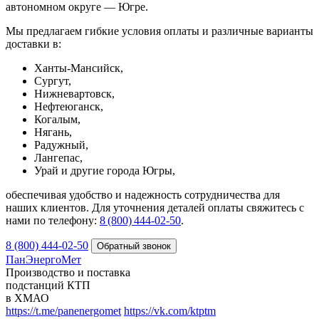
автономном округе — Югре.
Мы предлагаем гибкие условия оплаты и различные варианты
доставки в:
Ханты‑Мансийск,
Сургут,
Нижневартовск,
Нефтеюганск,
Когалым,
Нягань,
Радужный,
Лангепас,
Урай и другие города Югры,
обеспечивая удобство и надежность сотрудничества для
наших клиентов. Для уточнения деталей оплаты свяжитесь с
нами по телефону:
8 (800) 444‑02‑50
.
8 (800) 444-02-50
ПанЭнергоМет
Производство и поставка
подстанций КТП
в ХМАО
https://t.me/panenergomet
https://vk.com/ktptm