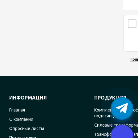
При
ИНФОРМАЦИЯ
ПРОДУКЦИЯ
Главная
Комплектные транс
подстанции
О компании
Силовые трансформ
Опросные листы
Трансформаторы на
Покупателям