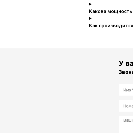
Какова мощность 
Как производится
У в
Звон