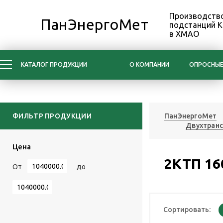
Производство
ПанЭнергоМет
подстанций 
в ХМАО
КАТАЛОГ ПРОДУКЦИИ
О КОМПАНИИ
ОПРОСНЫЕ
ФИЛЬТР ПРОДУКЦИИ
ПанЭнергоМет
Двухтран
Цена
2КТП 16
От
до
Сортировать: